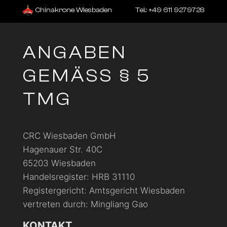
Chinakrone Wiesbaden
Tel.: +49 611 9279728
ANGABEN
GEMÄSS § 5
TMG
CRC Wiesbaden GmbH
Hagenauer Str. 40C
65203 Wiesbaden
Handelsregister: HRB 31110
Registergericht: Amtsgericht Wiesbaden
vertreten durch: Mingliang Gao
KONTAKT